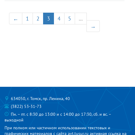
←
1
2
3
4
5
…
→
634050, г. Томск, пр. Ленина, 40
(3822) 53-31-73
Пн. – пт. с 8:30 до 13:00 и с 14:00 до 17:30, сб. и вс. –
выходной
При полном или частичном использовании текстовых и
графических материалов с сайта avt.tusur.ru активная ссылка на